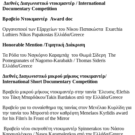
Διεθνές
Διαγωνιστικό
ντοκιμαντέρ
/ International
Documentary Competition
Βραβείο
Ντοκιμαντέρ
Award doc
Οργανοποιοί των Εξαρχείων του Νίκου Παπακώστα Exarchia
Luthiers Nikos Papakostas Ελλάδα/Greece
Honorable Mention /
Τιμητική
Διάκριση
Τα Ρόδα του Ναγκόρνο Καραμπάχ του Θωμά Σίδερη The
Pomegranates of Nagorno-Karabakh / Thomas Sideris
Ελλάδα/Greece
Διεθνές Διαγωνιστικό μικρού μήκους ντοκιμαντέρ/
International Short Documentary Competition
Βραβείο μικρού μήκους ντοκιμαντέρ στην ταινία ¨Ελευσις /Elefsis
του Τάκη Μπαρδάκου/Takis Bardakos από την Ελλάδα/Greece
Βραβείο για το συναίσθημα της ταινίας στον Μενέλαο Κυρλίδη για
την ταινία του Μπροστά στον καθρέφτη Menelaos Kyrlidis award
for his Film's In Front of the Mirror
Βραβείο νέου σκηνοθέτη ντοκιμαντέρ Spinnerakos του Νάσου
Καραμαλέγκου / Nasos Karamalegkos από την Ελλάδα/Greece