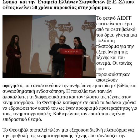
Σφήκα και την Εταιρεία Ελλήνων Σκηνοθετών (Ε.Ε..Σ.) που
φέτος κλείνει 50 χρόνια παρουσίας στην χώρα μας.
Το φετινό AIDFF
επεκτείνεται πέρα
από τα φεστιβαλικά
του όρια, γίνεται μια
πολύτιμη
πλατφόρμα για την
εξερεύνηση της
τέχνης και του
σινεμά. Οι ταινίες
που
παρουσιάστηκαν
αποτελούν
αφηγήσεις που αναδεικνύουν την ανθρώπινη εμπειρία με βάθος και
συναισθηματική ενδοσκόπηση. Η ποικιλία των ταινιών
αποκαλύπτει τη διαφορετικότητα και τον πλούτο της τέχνης στον
κινηματογράφο. Το Φεστιβάλ κατάφερε σε αυτά τα δώδεκα χρόνια
να εδραιώσει τον εαυτό του ως έναν προορισμό προτεραιότητας για
τους κινηματογραφιστές. Καθιερώντας τον εαυτό του ως έναν
επιδραστικό θεσμό.
Το Φεστιβάλ αποτελεί πλέον μια εξέχουσα διεθνή πλατφόρμα για
την προβολή της κινηματογραφικής τέχνης που συνδυάζει την