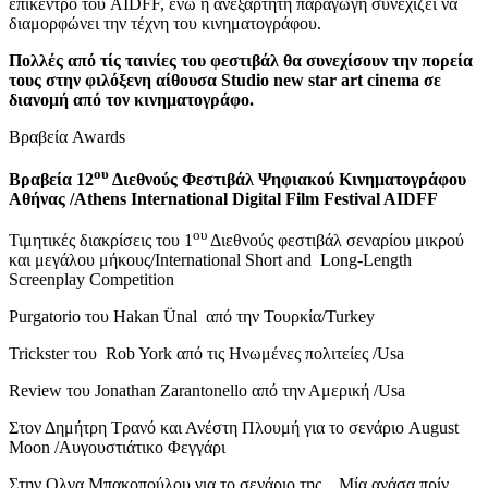
επίκεντρο του AIDFF, ενώ η ανεξάρτητη παραγωγή συνεχίζει να
διαμορφώνει την τέχνη του κινηματογράφου.
Πολλές από τίς ταινίες του φεστιβάλ θα συνεχίσουν την πορεία
τους στην φιλόξενη αίθουσα
Studio
new
star
art
cinema
σε
διανομή από τον κινηματογράφο.
Βραβεία Awards
ου
Βραβεία 12
Διεθνούς Φεστιβάλ Ψηφιακού Κινηματογράφου
Αθήνας
/Athens International Digital Film Festival AIDFF
ου
Τιμητικές διακρίσεις του 1
Διεθνούς φεστιβάλ σεναρίου μικρού
και μεγάλου μήκους/International Short and Long-Length
Screenplay Competition
Purgatorio του Hakan Ünal από την Τουρκία/Turkey
Trickster του Rob York από τις Ηνωμένες πολιτείες /Usa
Review του Jonathan Zarantonello από την Αμερική /Usa
Στον Δημήτρη Τρανό και Ανέστη Πλουμή για το σενάριο August
Moon /Αυγουστιάτικο Φεγγάρι
Στην Ολγα Μπακοπούλου για το σενάριο της Μία ανάσα πρίν