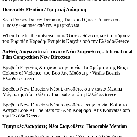
Honorable Mention /
Τιμητική
Διάκριση
Sean Dorsey Dance: Dreaming Trans and Queer Futures του
Lindsay Gauthier από την Αμερική/Usa
When I die let the universe burn/ Όταν πεθάνω ας καεί το σύμπαν
του Ευριπίδη Καρύδη/ Evripidis Karydis από την Ελλάδα/Greece
Διεθνές
Διαγωνιστικό
ταινιών
Νέοι
Σκηνοθέτες
- International
Film Competition New Directors
Βραβείο Ευγενίας Χατζίκου στην ταινία Τα Χρώματα της Βίας /
Colours of Violence του Βασίλης Μπόσμης / Vasilis Bosmis
Ελλάδα / Greece
Βραβείο New Directors Νέοι Σκηνοθέτες στην ταινία Magma
Μάγμα της Λία Τσάλτα / Lia Tsalta από τη Ελλάδα/Greece
Βραβείο New Directors Νέοι σκηνοθέτες στην ταινία Κοίτα τα
Άστρα/ Look At The Stars του Άρη Κουβαρά Aris Kouvaras από
την Ελλάδα/Greece
Τιμητικές Διακρίσεις Νέοι Σκηνοθέτες Honorable Mention
Τιμητική Διάκριση στην ταινία Xénia / Ξένια του Αλέξανδρου