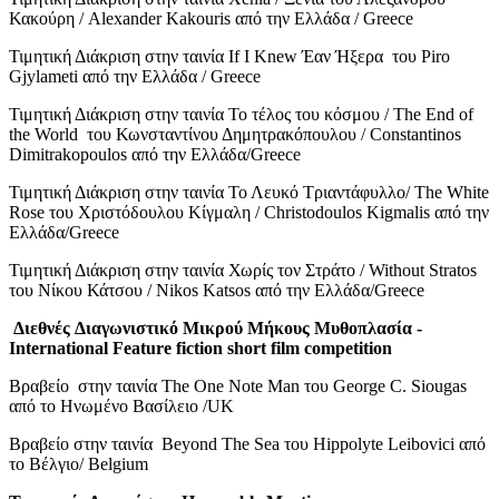
Κακούρη / Alexander Kakouris από την Ελλάδα / Greece
Τιμητική Διάκριση στην ταινία If I Knew Έαν Ήξερα του Piro
Gjylameti από την Ελλάδα / Greece
Τιμητική Διάκριση στην ταινία Το τέλος του κόσμου / The End of
the World του Κωνσταντίνου Δημητρακόπουλου / Constantinos
Dimitrakopoulos από την Ελλάδα/Greece
Τιμητική Διάκριση στην ταινία Το Λευκό Τριαντάφυλλο/ The White
Rose του Χριστόδουλου Κίγμαλη / Christodoulos Kigmalis από την
Ελλάδα/Greece
Τιμητική Διάκριση στην ταινία Χωρίς τον Στράτο / Without Stratos
του Νίκου Κάτσου / Nikos Katsos από την Ελλάδα/Greece
Διεθνές
Διαγωνιστικό
Μικρού
Μήκους
Μυθοπλασία
-
International Feature fiction short film competition
Βραβείο στην ταινία The One Note Man του George C. Siougas
από το Ηνωμένο Βασίλειο /UK
Βραβείο στην ταινία Beyond The Sea του Hippolyte Leibovici από
το Βέλγιο/ Belgium