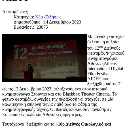
Λεπτομέρειες
Κατηγορία:
Νέα -Ειδήσεις
Δημοσιεύθηκε : 14 Δεκεμβρίου 2023
Εμφανίσεις: 23875
Με μεγάλη επιτυχία
έκλεισε η αυλαία
ου
του 12
Διεθνούς
Φεστιβάλ Ψηφιακού
Κινηματογράφου
Αθήνας (Athens
International Digital
Film Festival,
AIDFF, που
διεξήχθη από τις 7
ως τις 13 Δεκεμβρίου 2023, φιλοξενούμενο στον ιστορικό
κινηματογράφο Στούντιο και στο Blackbox Theater Cinema. Το
φετινό φεστιβάλ, συνεχίσε την παράδοσή να στοχεύει σε μία
καλλιτεχνική επιλογή ταινιών από όλο το φάσμα της
κινηματογραφικής τέχνης. Οι θεατές απόλαυσαν παγκόσμιες,
Ευρωπαϊκές αλλά και Αθηναϊκές πρεμιέρες.
Ταυτόχρονα διεξήχθη και το
«10ο Διεθνές Οικολογικό και