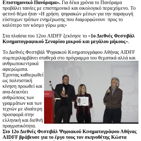
Επιστημονικό Πανόραμα».
Για δέκα χρόνια το Πανόραμα
προβάλει ταινίες με επιστημονικό και οικολογικό περιεχόμενο. Το
φετινό θέμα ήταν «Η χρήση ψηφιακών μέσων για την παραγωγή
εύστοχων τρόπων ενημέρωσης που διαμορφώνουν προς το
καλύτερο τον κόσμο γύρω μας»
Στα πλαίσια του 12ου AIDFF ξεκίνησε το «
1ο Διεθνές Φεστιβάλ
Κινηματογραφικού Σεναρίου μικρού και μεγάλου μήκους
».
Το Διεθνές Φεστιβάλ Ψηφιακού Κινηματογράφου Αθήνας AIDFF
συμπεριλαμβάνει σταθερά στο πρόγραμμα του θεματικά αλλά και
ανθρωποκεντρικά
αφιερώματα.
Έχοντας καθιερωθεί
ως πολιτιστική
κίνηση προωθεί και
ανα-δεικνύει
ανθρώπους των
γραμμάτων και των
τεχνών με ιδιαίτερη
προσφορά στην
ελληνική και διεθνή
πραγματικότητα.
Στο 12ο Διεθνές Φεστιβάλ Ψηφιακού Κινηματογράφου Αθήνας
AIDFF βράβευσε για το έργο τους τον σκηνοθέτης Κώστα