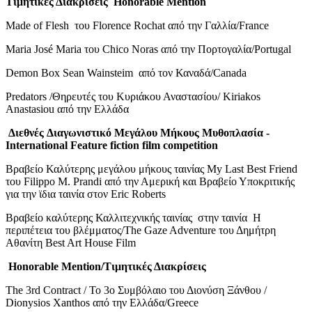
Τιμητικές Διακρίσεις Honorable Mention
Made of Flesh του Florence Rochat από την Γαλλία/France
Maria José Maria του Chico Noras από την Πορτογαλία/Portugal
Demon Box Sean Wainsteim από τον Καναδά/Canada
Predators /Θηρευτές του Κυριάκου Αναστασίου/ Kiriakos
Anastasiou από την Ελλάδα
Διεθνές
Διαγωνιστικό
Μεγάλου
Μήκους
Μυθοπλασία
-
International Feature fiction film competition
Βραβείο Καλύτερης μεγάλου μήκους ταινίας My Last Best Friend
του Filippo M. Prandi από την Αμερική και Βραβείο Υποκριτικής
για την ϊδια ταινία στον Eric Roberts
Βραβείο καλύτερης Καλλιτεχνικής ταινίας στην ταινία Η
περιπέτεια του βλέμματος/The Gaze Adventure του Δημήτρη
Αθανίτη Best Art House Film
Honorable Mention/Τιμητικές Διακρίσεις
The 3rd Contract / Το 3ο Συμβόλαιο του Διονύση Ξάνθου /
Dionysios Xanthos από την Ελλάδα/Greece