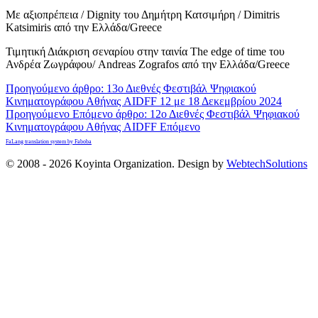
Με αξιοπρέπεια / Dignity του Δημήτρη Κατσιμήρη / Dimitris
Katsimiris από την Ελλάδα/Greece
Τιμητική Διάκριση σεναρίου στην ταινία The edge of time του
Ανδρέα Ζωγράφου/ Andreas Zografos από την Ελλάδα/Greece
Προηγούμενο άρθρο: 13ο Διεθνές Φεστιβάλ Ψηφιακού
Κινηματογράφου Αθήνας AIDFF 12 με 18 Δεκεμβρίου 2024
Προηγούμενο
Επόμενο άρθρο: 12ο Διεθνές Φεστιβάλ Ψηφιακού
Κινηματογράφου Αθήνας AIDFF
Επόμενο
FaLang translation system by Faboba
© 2008 - 2026 Koyinta Organization. Design by
WebtechSolutions