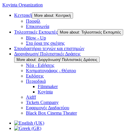
Koyinta Organization
Κεντρική
More about: Κεντρική
Προφίλ
Επικοινωνία
Τηλεοπτικές Εκπομπές
More about: Τηλεοπτικές Εκπομπές
Blow - Up
Στα όρια της σκέψης
Σπουδαστήριο τεχνών και επιστημών
Διοργάνωση/ Πολιτιστικές Δράσεις
More about: Διοργάνωση/ Πολιτιστικές Δράσεις
Νέα - Ειδήσεις
Κινηματογράφος - Θέατρο
Εκδόσεις
Περιοδικά
Filmmaker
Koyinta
Aidff
Tickets Company
Εφαρμογές Διαδικτύου
Black Box Cinema Theater